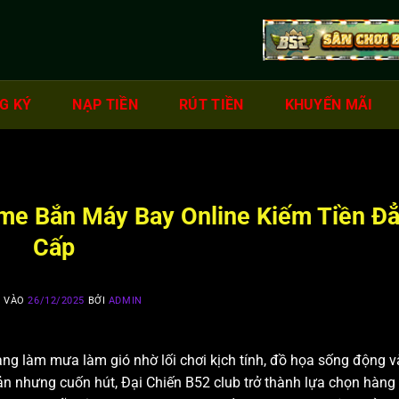
G KÝ
NẠP TIỀN
RÚT TIỀN
KHUYẾN MÃI
ame Bắn Máy Bay Online Kiếm Tiền Đ
Cấp
 VÀO
26/12/2025
BỞI
ADMIN
ng làm mưa làm gió nhờ lối chơi kịch tính, đồ họa sống động v
ản nhưng cuốn hút, Đại Chiến B52 club trở thành lựa chọn hàng