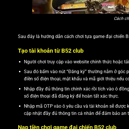
Cách chơ
Sau đây là hướng dẫn cách chơi tựa game đại chiến B5
Tạo tài khoản từ B52 club
Người chơi truy cập vào website chính thức hoặc tải
Sau đó bấm vào nút “Đăng ký” thường nằm ở góc phả
điền số điện thoại, mật khẩu và mã giới thiệu nếu c
Nhập đầy đủ thông tin chính xác rồi tích vào ô đồ
số điện thoại đã đăng ký để hoàn tất xác thực.
Nhập mã OTP vào ô yêu cầu và tài khoản sẽ được kí
cập nhật đầy đủ thông tin cá nhân để đảm bảo an t
Nạp tiền chơi game đại chiến B52 club