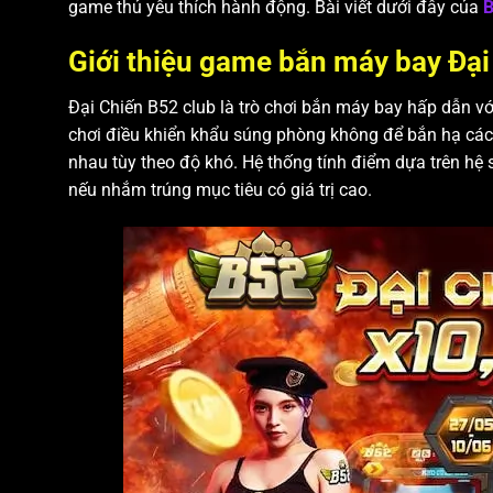
game thủ yêu thích hành động. Bài viết dưới đây của
B
Giới thiệu game bắn máy bay Đại
Đại Chiến B52 club là trò chơi bắn máy bay hấp dẫn v
chơi điều khiển khẩu súng phòng không để bắn hạ các
nhau tùy theo độ khó. Hệ thống tính điểm dựa trên hệ s
nếu nhắm trúng mục tiêu có giá trị cao.