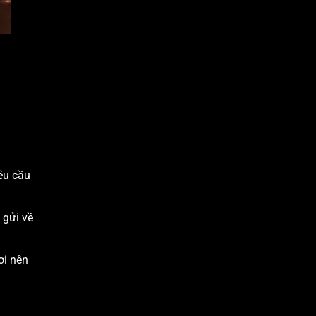
êu cầu
 gửi về
ơi nên