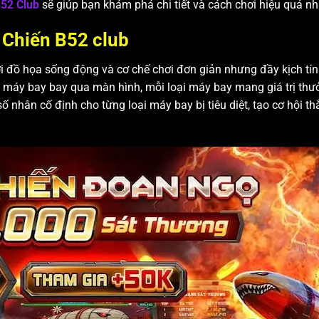
52 Club
sẽ giúp bạn khám phá chi tiết và cách chơi hiệu quả nh
 Chiến B52 club
ới đồ họa sống động và cơ chế chơi đơn giản nhưng đầy kịch tí
 máy bay bay qua màn hình, mỗi loại máy bay mang giá trị thư
ố nhân cố định cho từng loại máy bay bị tiêu diệt, tạo cơ hội th