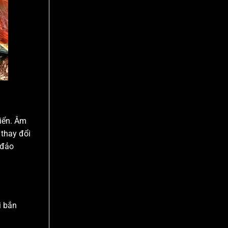
iển. Âm
 thay đổi
 đảo
i bắn