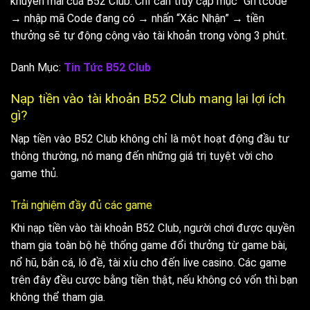
khuyến mãi của B52 Club. Chỉ cần truy cập mục “Giftcode”
→ nhập mã Code đang có → nhấn “Xác Nhận” → tiền
thưởng sẽ tự động cộng vào tài khoản trong vòng 3 phút.
Danh Mục:
Tin Tức B52 Club
Nạp tiền vào tài khoản B52 Club mang lại lợi ích
gì?
Nạp tiền vào B52 Club không chỉ là một hoạt động đầu tư
thông thường, nó mang đến những giá trị tuyệt vời cho
game thủ.
Trải nghiệm đầy đủ các game
Khi nạp tiền vào tài khoản B52 Club, người chơi được quyền
tham gia toàn bộ hệ thống game đổi thưởng từ game bài,
nổ hũ, bắn cá, lô đề, tài xỉu cho đến live casino. Các game
trên đây đều cược bằng tiền thật, nếu không có vốn thì bạn
không thể tham gia.