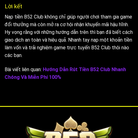
Lời kết
Nạp tiền B52 Club không chỉ giúp người chơi tham gia game
đổi thưởng mà còn mở ra cơ hội nhận khuyến mãi hậu hĩnh.
Hy vọng rằng với những hướng dẫn trên thì bạn đã biết cách
giao dịch an toàn và hiệu quả. Nhanh tay nạp một khoản tiền
làm vốn và trải nghiệm game trực tuyến B52 Club thôi nào
các bạn.
Bài viết liên quan:
Hướng Dẫn Rút Tiền B52 Club Nhanh
Chóng Và Miễn Phí 100%