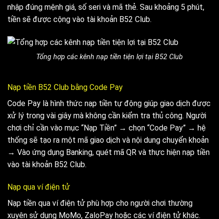
nhập đúng mệnh giá, số seri và mã thẻ. Sau khoảng 5 phút,
tiền sẽ được cộng vào tài khoản B52 Club.
Tổng hợp các kênh nạp tiền tiện lợi tại B52 Club
Nạp tiền B52 Club bằng Code Pay
Code Pay là hình thức nạp tiền tự động giúp giao dịch được
xử lý trong vài giây mà không cần kiểm tra thủ công. Người
chơi chỉ cần vào mục “Nạp Tiền” → chọn “Code Pay” → hệ
thống sẽ tạo ra một mã giao dịch và nội dung chuyển khoản
→ Vào ứng dụng Banking, quét mã QR và thực hiện nạp tiền
vào tài khoản B52 Club.
Nạp qua ví điện tử
Nạp tiền qua ví điện tử phù hợp cho người chơi thường
xuyên sử dụng MoMo, ZaloPay hoặc các ví điện tử khác.