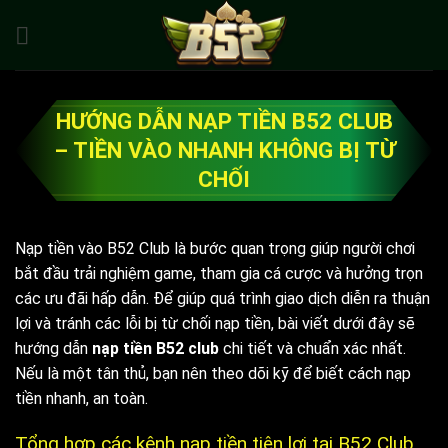
Bỏ
qua
nội
dung
HƯỚNG DẪN NẠP TIỀN B52 CLUB
– TIỀN VÀO NHANH KHÔNG BỊ TỪ
CHỐI
Nạp tiền vào B52 Club là bước quan trọng giúp người chơi
bắt đầu trải nghiệm game, tham gia cá cược và hưởng trọn
các ưu đãi hấp dẫn. Để giúp quá trình giao dịch diễn ra thuận
lợi và tránh các lỗi bị từ chối nạp tiền, bài viết dưới đây sẽ
hướng dẫn
nạp tiền B52 club
chi tiết và chuẩn xác nhất.
Nếu là một tân thủ, bạn nên theo dõi kỹ để biết cách nạp
tiền nhanh, an toàn.
Tổng hợp các kênh nạp tiền tiện lợi tại B52 Club