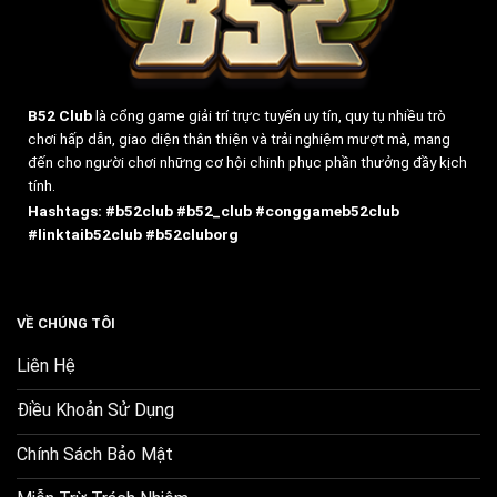
B52 Club
là cổng game giải trí trực tuyến uy tín, quy tụ nhiều trò
chơi hấp dẫn, giao diện thân thiện và trải nghiệm mượt mà, mang
đến cho người chơi những cơ hội chinh phục phần thưởng đầy kịch
tính.
Hashtags: #b52club #b52_club #conggameb52club
#linktaib52club #b52cluborg
VỀ CHÚNG TÔI
Liên Hệ
Điều Khoản Sử Dụng
Chính Sách Bảo Mật