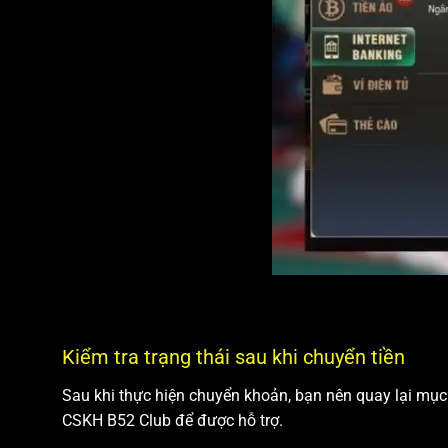
Kiểm tra trạng thái sau khi chuyển tiền
Sau khi thực hiện chuyển khoản, bạn nên quay lại mục 
CSKH B52 Club để được hỗ trợ.