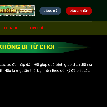
ĐĂNG KÝ
ĐĂNG NHẬP
LIÊN HỆ
TIN TỨC
KHÔNG BỊ TỪ CHỐI
ác ưu đãi hấp dẫn. Để giúp quá trình giao dịch diễn ra
t. Nếu là một tân thủ, bạn nên theo dõi kỹ để biết cách