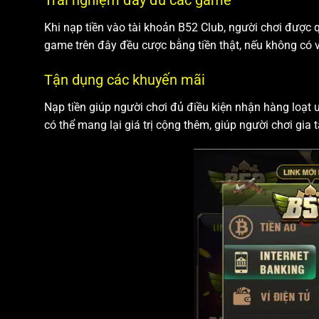
Khi nạp tiền vào tài khoản B52 Club, người chơi được q
game trên đây đều cược bằng tiền thật, nếu không có v
Tận dụng các khuyến mãi
Nạp tiền giúp người chơi đủ điều kiện nhận hàng loạt 
có thể mang lại giá trị cộng thêm, giúp người chơi gia