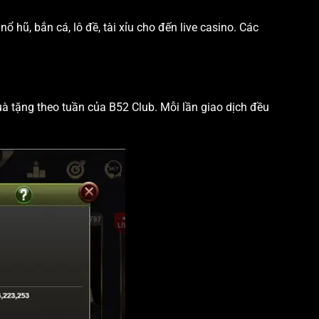
hũ, bắn cá, lô đề, tài xỉu cho đến live casino. Các
uà tặng theo tuần của B52 Club. Mỗi lần giao dịch đều