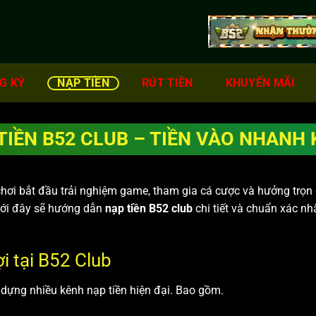
G KÝ
NẠP TIỀN
RÚT TIỀN
KHUYẾN MÃI
IỀN B52 CLUB – TIỀN VÀO NHANH 
hơi bắt đầu trải nghiệm game, tham gia cá cược và hưởng trọn c
 dưới đây sẽ hướng dẫn
nạp tiền B52 club
chi tiết và chuẩn xác nhấ
i tại B52 Club
dựng nhiều kênh nạp tiền hiện đại. Bao gồm.